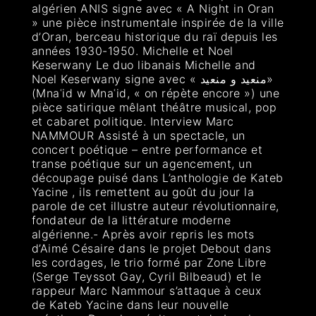
algérien ANIS signe avec « A Night in Oran
» une pièce instrumentale inspirée de la ville
d’Oran, berceau historique du raï depuis les
années 1930-1950. Michelle et Noel
Keserwany Le duo libanais Michelle and
Noel Keserwany signe avec « منعيد و منعيد»
(Mnaʿid w Mnaʿid, « on répète encore ») une
pièce satirique mêlant théâtre musical, pop
et cabaret politique. Interview Marc
NAMMOUR Assisté à un spectacle, un
concert poétique – entre performance et
transe poétique sur un agencement, un
découpage puisé dans L’anthologie de Kateb
Yacine , ils remettent au goût du jour la
parole de cet illustre auteur révolutionnaire,
fondateur de la littérature moderne
algérienne.- Après avoir repris les mots
d’Aimé Césaire dans le projet Debout dans
les cordages, le trio formé par Zone Libre
(Serge Teyssot Gay, Cyril Bilbeaud) et le
rappeur Marc Nammour s’attaque à ceux
de Kateb Yacine dans leur nouvelle