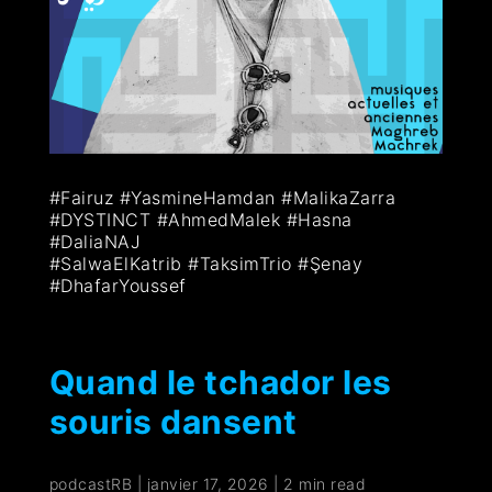
#Fairuz #YasmineHamdan #MalikaZarra
#DYSTINCT #AhmedMalek #Hasna
#DaliaNAJ
#SalwaElKatrib #TaksimTrio #Şenay
#DhafarYoussef
Quand le tchador les
souris dansent
podcastRB
|
janvier 17, 2026
|
2 min read