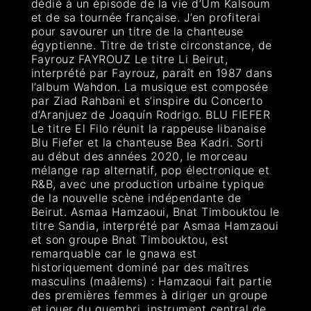
dédié à un épisode de la vie d’Um Kalsoum
et de sa tournée française. J’en profiterai
pour savourer un titre de la chanteuse
égyptienne. Titre de triste circonstance, de
Fayrouz FAYROUZ Le titre Li Beirut,
interprété par Fayrouz, paraît en 1987 dans
l’album Wahdon. La musique est composée
par Ziad Rahbani et s’inspire du Concerto
d’Aranjuez de Joaquín Rodrigo. BLU FIEFER
Le titre El Filo réunit la rappeuse libanaise
Blu Fiefer et la chanteuse Bea Kadri. Sorti
au début des années 2020, le morceau
mélange rap alternatif, pop électronique et
R&B, avec une production urbaine typique
de la nouvelle scène indépendante de
Beirut. Asmaa Hamzaoui, Bnat Timbouktou le
titre Sandia, interprété par Asmaa Hamzaoui
et son groupe Bnat Timbouktou, est
remarquable car le gnawa est
historiquement dominé par des maîtres
masculins (maâlems) : Hamzaoui fait partie
des premières femmes à diriger un groupe
et jouer du guembri, instrument central de