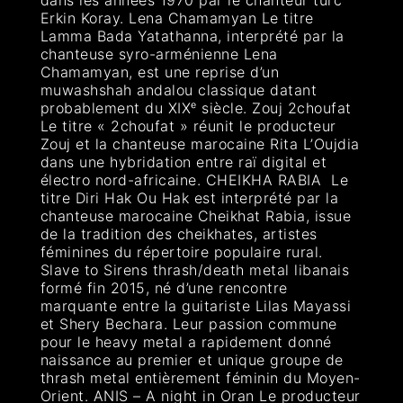
Erkin Koray. Lena Chamamyan Le titre
Lamma Bada Yatathanna, interprété par la
chanteuse syro-arménienne Lena
Chamamyan, est une reprise d’un
muwashshah andalou classique datant
probablement du XIXᵉ siècle. Zouj 2choufat
Le titre « 2choufat » réunit le producteur
Zouj et la chanteuse marocaine Rita L’Oujdia
dans une hybridation entre raï digital et
électro nord-africaine. CHEIKHA RABIA Le
titre Diri Hak Ou Hak est interprété par la
chanteuse marocaine Cheikhat Rabia, issue
de la tradition des cheikhates, artistes
féminines du répertoire populaire rural.
Slave to Sirens thrash/death metal libanais
formé fin 2015, né d’une rencontre
marquante entre la guitariste Lilas Mayassi
et Shery Bechara. Leur passion commune
pour le heavy metal a rapidement donné
naissance au premier et unique groupe de
thrash metal entièrement féminin du Moyen-
Orient. ANIS – A night in Oran Le producteur