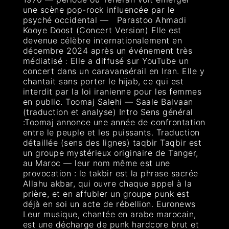
une scène pop-rock influencée par le
psyché occidental — Parastoo Ahmadi
Kooye Doost (Concert Version) Elle est
devenue célèbre internationalement en
décembre 2024 après un événement très
médiatisé : Elle a diffusé sur YouTube un
concert dans un caravansérail en Iran. Elle y
chantait sans porter le hijab, ce qui est
interdit par la loi iranienne pour les femmes
en public. Toomaj Salehi — Saale Balvaan
(traduction et analyse) Intro Sens général
:Toomaj annonce une année de confrontation
entre le peuple et les puissants. Traduction
détaillée (sens des lignes) taqbir Taqbir est
un groupe mystérieux originaire de Tanger,
au Maroc — leur nom même est une
provocation : le takbir est la phrase sacrée
Allahu akbar, qui ouvre chaque appel à la
prière, et en affubler un groupe punk est
déjà en soi un acte de rébellion. Euronews
Leur musique, chantée en arabe marocain,
est une décharge de punk hardcore brut et