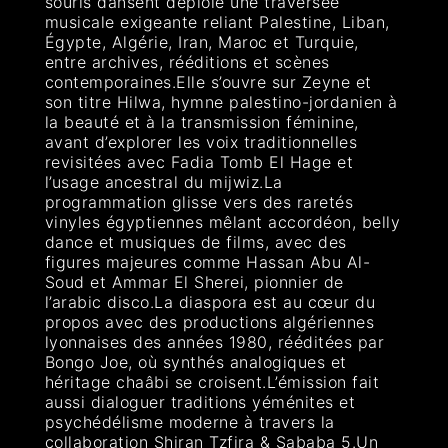
souris dansent déploie une traversée
musicale exigeante reliant Palestine, Liban,
Égypte, Algérie, Iran, Maroc et Turquie,
entre archives, rééditions et scènes
contemporaines.Elle s’ouvre sur Zeyne et
son titre Hilwa, hymne palestino-jordanien à
la beauté et à la transmission féminine,
avant d’explorer les voix traditionnelles
revisitées avec Fadia Tomb El Hage et
l’usage ancestral du mijwiz.La
programmation glisse vers des raretés
vinyles égyptiennes mêlant accordéon, belly
dance et musiques de films, avec des
figures majeures comme Hassan Abu Al-
Soud et Ammar El Sherei, pionnier de
l’arabic disco.La diaspora est au cœur du
propos avec des productions algériennes
lyonnaises des années 1980, rééditées par
Bongo Joe, où synthés analogiques et
héritage chaâbi se croisent.L’émission fait
aussi dialoguer traditions yéménites et
psychédélisme moderne à travers la
collaboration Shiran Tzfira & Sababa 5.Un