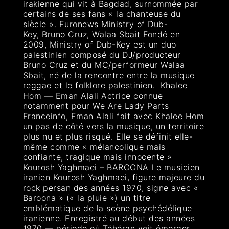
irakienne qui vit à Bagdad, surnommée par
certains de ses fans « la chanteuse du
siècle ». Euronews Ministry of Dub-
Key, Bruno Cruz, Walaa Sbait Fondé en
2009, Ministry of Dub-Key est un duo
palestinien composé du DJ/producteur
Bruno Cruz et du MC/performeur Walaa
Sbait, né de la rencontre entre la musique
reggae et le folklore palestinien. Khalee
Hom — Eman Alali Actrice connue
notamment pour We Are Lady Parts
Franceinfo, Eman Alali fait avec Khalee Hom
un pas de côté vers la musique, un territoire
plus nu et plus risqué. Elle se définit elle-
même comme « mélancolique mais
confiante, tragique mais innocente »
Kourosh Yaghmaei – BAROONA Le musicien
iranien Kourosh Yaghmaei, figure majeure du
rock persan des années 1970, signe avec «
Baroona » (« la pluie ») un titre
emblématique de la scène psychédélique
iranienne. Enregistré au début des années
1970 — période où Téhéran voit émerger