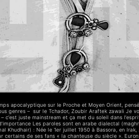
mps apocalyptique sur le Proche et Moyen Orient, pensée
 tous genres – sur le Tchador, Zoubir Araftek zawali Je
re – c’est juste mainstream et ça met du soleil dans l’espr
d’importance Les paroles sont en arabe dialectal (magh
l Khudhair) : Née le 1er juillet 1950 à Bassora, en Ira
r certains de ses fans « la chanteuse du siècle ». Euro