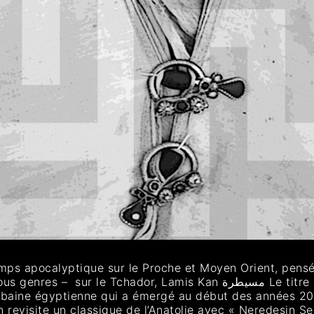
mps apocalyptique sur le Proche et Moyen Orient, pensée
dor, Lamis Kan مسيطرة Le titre « مسيطرة(Msaytara) » de Lamis Kan
 urbaine égyptienne qui a émergé au début des années 2
revisite un classique de l’Anatolie avec « Neredesin Se