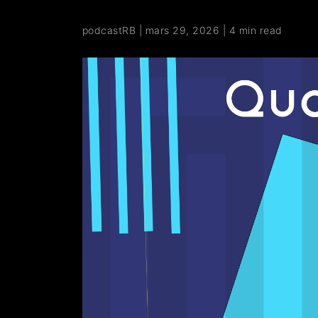
podcastRB
|
mars 29, 2026
|
4 min read