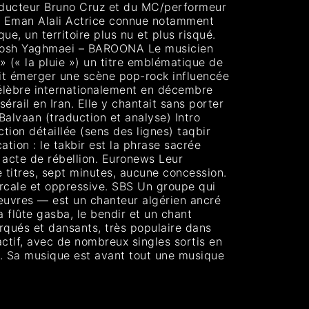
oducteur Bruno Cruz et du MC/performeur
 — Eman Alali Actrice connue notamment
, un territoire plus nu et plus risqué.
ourosh Yaghmaei – BAROONA Le musicien
 (« la pluie ») un titre emblématique de
it émerger une scène pop-rock influencée
élèbre internationalement en décembre
rail en Iran. Elle y chantait sans porter
 Balvaan (traduction et analyse) Intro
ion détaillée (sens des lignes) taqbir
ion : le takbir est la phrase sacrée
n acte de rébellion. Euronews Leur
titres, sept minutes, aucune concession.
arcale et oppressive. SBS Un groupe qui
œuvres — est un chanteur algérien ancré
 flûte gasba, le bendir et un chant
qués et dansants, très populaire dans
actif, avec de nombreux singles sortis en
s. Sa musique est avant tout une musique