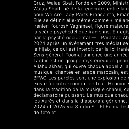
Cruz, Walaa Sbait Fondé en 2009, Minist
Walaa Sbait, né de la rencontre entre la
pour We Are Lady Parts Franceinfo, Eman A
Elle se définit elle-même comme « méla
iranien Kourosh Yaghmaei, figure majeure
la scène psychédélique iranienne. Enreg
par le psyché occidental — Parastoo Ahm
2024 après un événement très médiatisé : 
le hijab, ce qui est interdit par la loi i
Sens général :Toomaj annonce une année de
Taqbir est un groupe mystérieux originai
Allahu akbar, qui ouvre chaque appel à la
musique, chantée en arabe marocain, est 
BFWG Les paroles sont une explosion de c
existe à contre-courant de tout. Houcin
dans la tradition de la musique chaoui, c
déclamatoire puissant. La musique chaou
les Aurès et dans la diaspora algérienne.
2024 et 2025 via Studio Stf El Eulma Ins
de fête et