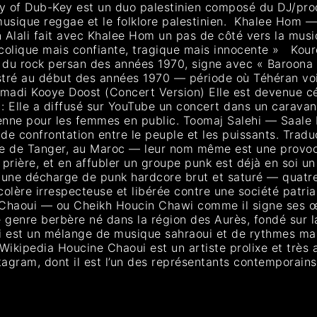
ry of Dub-Key est un duo palestinien composé du DJ/pr
 musique reggae et le folklore palestinien. Khalee Hom
lali fait avec Khalee Hom un pas de côté vers la musique
ncolique mais confiante, tragique mais innocente » K
 du rock persan des années 1970, signe avec « Baroona »
istré au début des années 1970 — période où Téhéran vo
adi Kooye Doost (Concert Version) Elle est devenue c
Elle a diffusé sur YouTube un concert dans un caravansé
ranienne pour les femmes en public. Toomaj Salehi — Saale
 confrontation entre le peuple et les puissants. Traduct
re de Tanger, au Maroc — leur nom même est une provocat
 prière, et en affubler un groupe punk est déjà en soi u
une décharge de punk hardcore brut et saturé — quatre 
olère irrespecteuse et libérée contre une société patri
e Chaoui — ou Cheikh Houcin Chawi comme il signe ses 
e genre berbère né dans la région des Aurès, fondé sur la
i est un mélange de musique sahraoui et de rythmes mar
 Wikipedia Houcine Chaoui est un artiste prolixe et très 
tagram, dont il est l’un des représentants contemporain