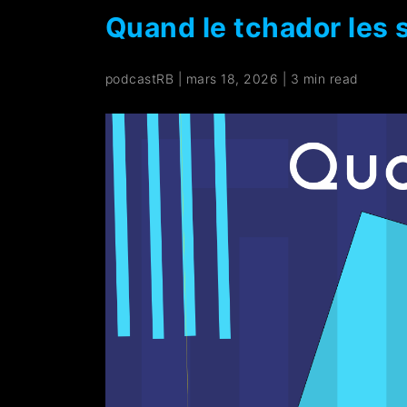
Quand le tchador les 
podcastRB
|
mars 18, 2026
|
3 min read