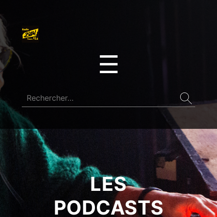
☰
LES
PODCASTS