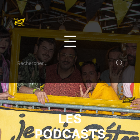
☰
LES
PODCASTS