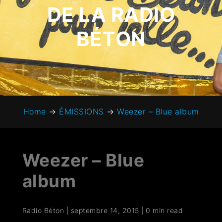
DE LA RADIO
BÉTON
Home
→
ÉMISSIONS
→
Weezer – Blue album
Weezer – Blue
album
Radio Béton
|
septembre 14, 2015
|
0 min read