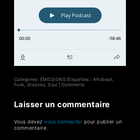
Categories:
ÉMISSIONS
Étiquettes :
Afrobeat
,
Funk
,
Grooves
,
Soul
|
Comments
Laisser un commentaire
Vous devez
vous connecter
pour publier un
commentaire.