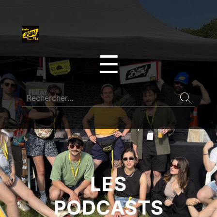
☰
LES
PODCASTS