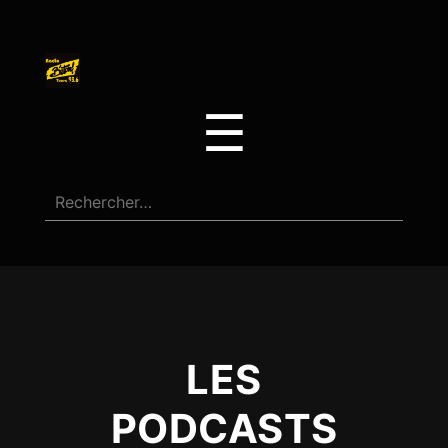
☰
LES
PODCASTS