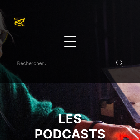
☰
LES
PODCASTS