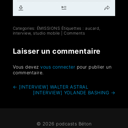
Categories:
ÉMISSIONS
Étiquettes :
aucard
,
interview
,
studio mobile
|
Comments
Laisser un commentaire
Vous devez
vous connecter
pour publier un
commentaire.
←
[INTERVIEW] WALTER ASTRAL
[INTERVIEW] YOLANDE BASHING
→
© 2026 podcasts Béton