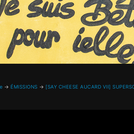
e
→
ÉMISSIONS
→
[SAY CHEESE AUCARD VII] SUPERS