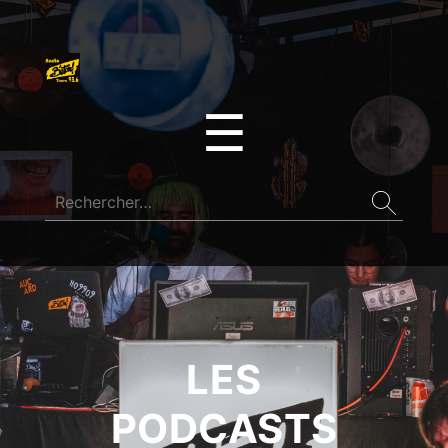
☰
LES
PODCASTS